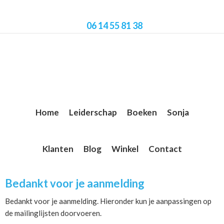
Skip
Skip
Skip
to
to
to
06 14 55 81 38
main
primary
footer
content
sidebar
Home
Leiderschap
Boeken
Sonja
Klanten
Blog
Winkel
Contact
Bedankt voor je aanmelding
Bedankt voor je aanmelding. Hieronder kun je aanpassingen op
de mailinglijsten doorvoeren.