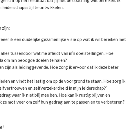
ericht op het resultaat dat jij met de coaching wilt bereiken. Ik
 leiderschapsstijl te ontwikkelen.
 zijn:
eëer ik een duidelijke gezamenlijke visie op wat ik wil bereiken met
n alles tussendoor wat me afleidt van m’n doelstellingen. Hoe
enda om m’n beoogde doelen te halen?
en zijn als leidinggevende. Hoe zorg ik ervoor dat ik deze beter
leden en vindt het lastig om op de voorgrond te staan. Hoe zorg ik
elfvertrouwen en zelfverzekerdheid in mijn leiderschap?’
rag waar ik niet blij mee ben. Hoe kan ik rustig blijven en
 ze motiveer om zelf hun gedrag aan te passen en te verbeteren?’
ng?