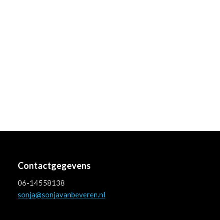
Contactgegevens
06-14558138
sonja@sonjavanbeveren.nl