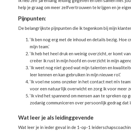
Ik heb zelf jarenlang leiding gegeven en ben samen met jou g
help je graag om meer zelfvertrouwen te krijgen en je eigen
Pijnpunten:
De belangrijkste pijnpunten die ik tegenkom bij mijn klanten
‘Ik ben nog erg met de inhoud en details bezig. Hoe cr
mijn team.’
‘Ik heb het heel druk en weinig overzicht, er komt va
creëer ik rust in mijn hoofd en overzicht in mijn ag
‘Ik weet nog niet goed wat mijn talenten en kwaliteit
leer kennen en kan gebruiken in mijn nieuwe rol.’
‘Ik voel me soms onzeker in het contact met m’n team
voor een natuurlijk overwicht en zorg ik voor meer z
‘Ik vind het spannend om mensen aan te spreken op ged
zodanig communiceren over persoonlijk gedrag dat ik
Wat leer je als leidinggevende
Wat leer je in ieder geval in de 1-op-1 leiderschapscoachi