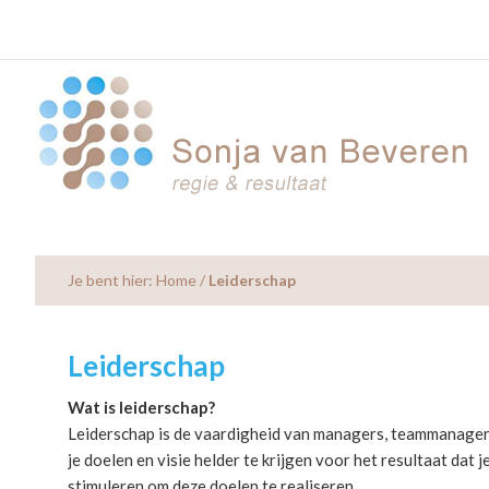
Skip
Skip
Skip
to
to
to
main
primary
footer
content
sidebar
Je bent hier:
Home
/
Leiderschap
Leiderschap
Wat is leiderschap?
Leiderschap is de vaardigheid van managers, teammanagers
je doelen en visie helder te krijgen voor het resultaat dat 
stimuleren om deze doelen te realiseren.