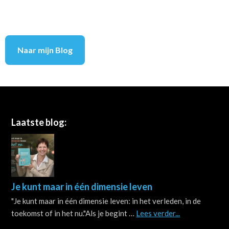
Naar mijn Blog
Footer
Laatste blog:
Je kunt maar in één dimensie leven
"Je kunt maar in één dimensie leven: in het verleden, in de
about
toekomst of in het nu."Als je begint …
Lees verder...
Je