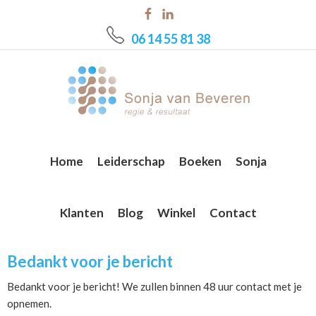
Skip
Skip
Skip
to
to
to
06 14 55 81 38
main
primary
footer
content
sidebar
Home
Leiderschap
Boeken
Sonja
Klanten
Blog
Winkel
Contact
Bedankt voor je bericht
Bedankt voor je bericht! We zullen binnen 48 uur contact met je
opnemen.