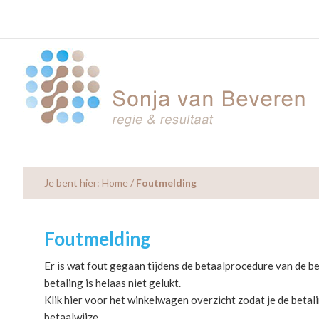
Skip
Skip
Skip
to
to
to
main
primary
footer
content
sidebar
Je bent hier:
Home
/
Foutmelding
Foutmelding
Er is wat fout gegaan tijdens de betaalprocedure van de be
betaling is helaas niet gelukt.
Klik hier voor het winkelwagen overzicht zodat je de beta
betaalwijze.