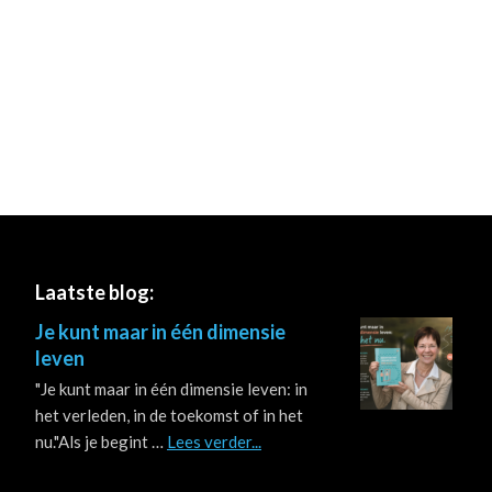
Footer
Laatste blog:
Je kunt maar in één dimensie
leven
"Je kunt maar in één dimensie leven: in
het verleden, in de toekomst of in het
about
nu."Als je begint …
Lees verder...
Je