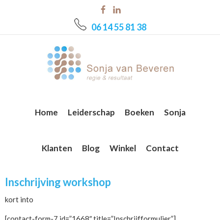
Skip
Skip
Skip
to
to
to
06 14 55 81 38
main
primary
footer
content
sidebar
Home
Leiderschap
Boeken
Sonja
Klanten
Blog
Winkel
Contact
Inschrijving workshop
kort into
[contact-form-7 id=”1668″ title=”Inschrijfformulier”]