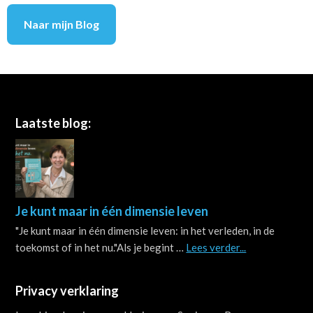
Naar mijn Blog
Footer
Laatste blog:
Je kunt maar in één dimensie leven
"Je kunt maar in één dimensie leven: in het verleden, in de
about
toekomst of in het nu."Als je begint …
Lees verder...
Je
kunt
Privacy verklaring
maar