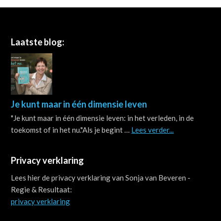
Footer
Laatste blog:
Je kunt maar in één dimensie leven
"Je kunt maar in één dimensie leven: in het verleden, in de
about
toekomst of in het nu."Als je begint …
Lees verder...
Je
kunt
Privacy verklaring
maar
in
Lees hier de privacy verklaring van Sonja van Beveren -
één
Regie & Resultaat:
dimensie
privacy verklaring
leven