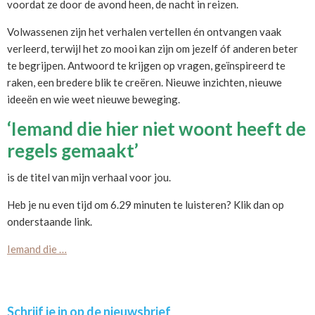
voordat ze door de avond heen, de nacht in reizen.
Volwassenen zijn het verhalen vertellen én ontvangen vaak
verleerd, terwijl het zo mooi kan zijn om jezelf óf anderen beter
te begrijpen. Antwoord te krijgen op vragen, geïnspireerd te
raken, een bredere blik te creëren. Nieuwe inzichten, nieuwe
ideeën en wie weet nieuwe beweging.
‘Iemand die hier niet woont heeft de
regels gemaakt’
is de titel van mijn verhaal voor jou.
Heb je nu even tijd om 6.29 minuten te luisteren? Klik dan op
onderstaande link.
Iemand die …
Primary
Schrijf je in op de nieuwsbrief