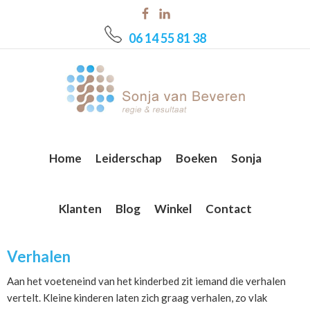
Skip
Skip
Skip
to
to
to
06 14 55 81 38
main
primary
footer
content
sidebar
Home
Leiderschap
Boeken
Sonja
Klanten
Blog
Winkel
Contact
Verhalen
Aan het voeteneind van het kinderbed zit iemand die verhalen
vertelt. Kleine kinderen laten zich graag verhalen, zo vlak