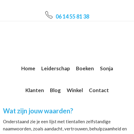
Skip
Skip
Skip
to
to
to
06 14 55 81 38
main
primary
footer
content
sidebar
Home
Leiderschap
Boeken
Sonja
Klanten
Blog
Winkel
Contact
Wat zijn jouw waarden?
Onderstaand zie je een lijst met tientallen zelfstandige
naamwoorden, zoals aandacht, vertrouwen, behulpzaamheid en