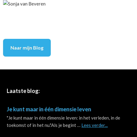
Naar mijn Blog
Footer
Laatste blog:
Je kunt maar in één dimensie leven
"Je kunt maar in één dimensie leven: in het verleden, in de
about
toekomst of in het nu."Als je begint …
Lees verder...
Je