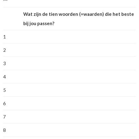
Wat zijn de tien woorden (=waarden) die het beste
bij jou passen?
1
2
3
4
5
6
7
8