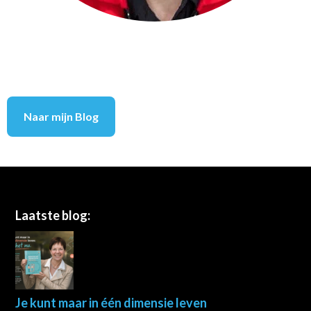
Naar mijn Blog
Footer
Laatste blog:
Je kunt maar in één dimensie leven