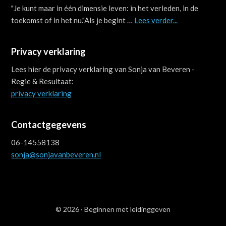
"Je kunt maar in één dimensie leven: in het verleden, in de
about
toekomst of in het nu."Als je begint …
Lees verder...
Je
kunt
Privacy verklaring
maar
in
Lees hier de privacy verklaring van Sonja van Beveren -
één
Regie & Resultaat:
dimensie
privacy verklaring
leven
Contactgegevens
06-14558138
sonja@sonjavanbeveren.nl
© 2026 ·
Beginnen met leidinggeven