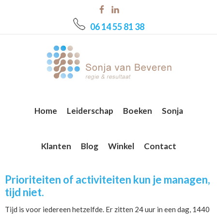
Skip
Skip
Skip
to
to
to
06 14 55 81 38
main
primary
footer
content
sidebar
Home
Leiderschap
Boeken
Sonja
Klanten
Blog
Winkel
Contact
Prioriteiten of activiteiten kun je managen,
tijd niet.
Tijd is voor iedereen hetzelfde. Er zitten 24 uur in een dag, 1440