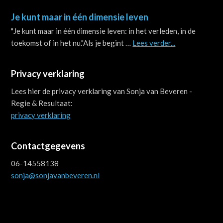
Je kunt maar in één dimensie leven
"Je kunt maar in één dimensie leven: in het verleden, in de
about
toekomst of in het nu."Als je begint …
Lees verder...
Je
kunt
Privacy verklaring
maar
in
Lees hier de privacy verklaring van Sonja van Beveren -
één
Regie & Resultaat:
dimensie
privacy verklaring
leven
Contactgegevens
06-14558138
sonja@sonjavanbeveren.nl