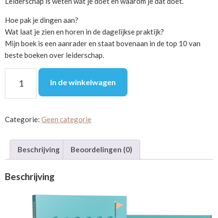
Leiderschap is weten wat je doet en waarom je dat doet.
Hoe pak je dingen aan?
Wat laat je zien en horen in de dagelijkse praktijk?
Mijn boek is een aanrader en staat bovenaan in de top 10 van
beste boeken over leiderschap.
Beginnen
In de winkelwagen
met
leidinggeven
doe
Categorie:
Geen categorie
je
zo!
aantal
Beschrijving
Beoordelingen (0)
Beschrijving