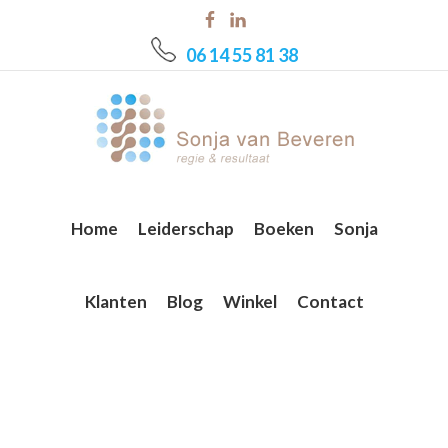
Skip
Skip
Skip
to
to
to
06 14 55 81 38
main
primary
footer
content
sidebar
Home
Leiderschap
Boeken
Sonja
Klanten
Blog
Winkel
Contact