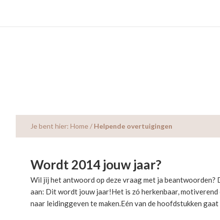
Skip
Skip
Skip
to
to
to
main
primary
footer
content
sidebar
Je bent hier:
Home
/
Helpende overtuigingen
Wordt 2014 jouw jaar?
Wil jij het antwoord op deze vraag met ja beantwoorden? D
aan: Dit wordt jouw jaar!Het is zó herkenbaar, motiverend 
naar leidinggeven te maken.Eén van de hoofdstukken gaat