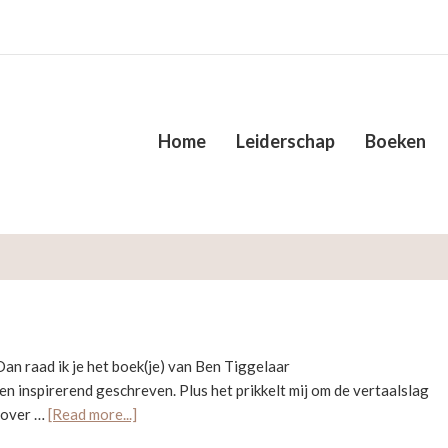
Home
Leiderschap
Boeken
an raad ik je het boek(je) van Ben Tiggelaar
en inspirerend geschreven. Plus het prikkelt mij om de vertaalslag
about
 over …
[Read more...]
Wordt