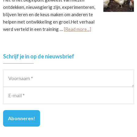
ontdekken, nieuwsgierig zijn, experimenteren,
blijven leren en de keus maken om anderen te
helpen met ontwikkeling en groei.Het verhaal
about
werd verteld in een training …
[Read more...]
Hoe
verhalen
je
Primary
Schrijf je in op de nieuwsbrief
leven
Sidebar
kunnen
veranderen