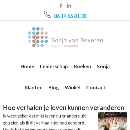
Skip
Skip
Skip
to
to
to
06 14 55 81 38
main
primary
footer
content
sidebar
Home
Leiderschap
Boeken
Sonja
Klanten
Blog
Winkel
Contact
Hoe verhalen je leven kunnen veranderen
Ik weet zeker dat mijn leven nu er anders uit
zou zien als ik dit verhaal niet had gehoord.
Het is het beginpunt geweest van mezelf