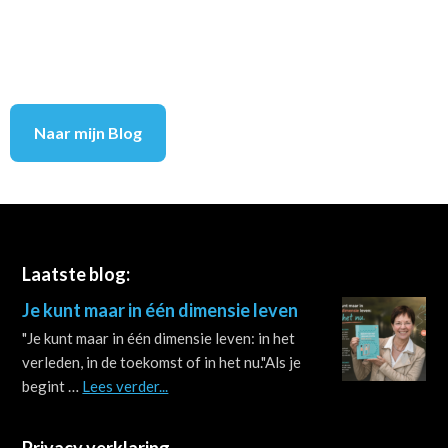
Naar mijn Blog
Footer
Laatste blog:
Je kunt maar in één dimensie leven
"Je kunt maar in één dimensie leven: in het
verleden, in de toekomst of in het nu."Als je
about
begint …
Lees verder...
Je
kunt