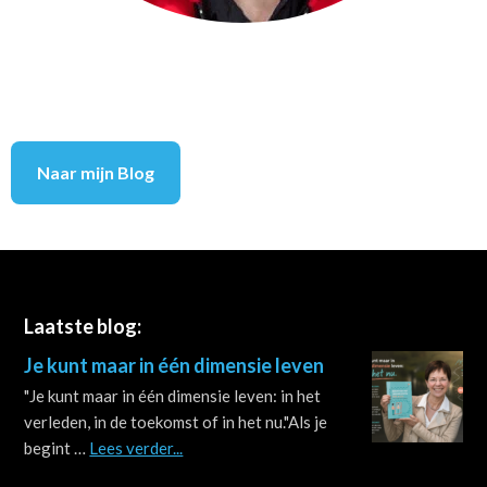
Naar mijn Blog
Footer
Laatste blog:
Je kunt maar in één dimensie leven
"Je kunt maar in één dimensie leven: in het
verleden, in de toekomst of in het nu."Als je
about
begint …
Lees verder...
Je