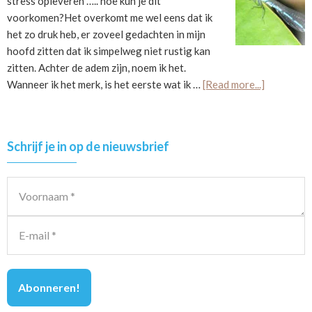
stress opleveren ….. hoe kun je dit
voorkomen?Het overkomt me wel eens dat ik
het zo druk heb, er zoveel gedachten in mijn
hoofd zitten dat ik simpelweg niet rustig kan
zitten. Achter de adem zijn, noem ik het.
about
Wanneer ik het merk, is het eerste wat ik …
[Read more...]
15
manieren
om
Primary
Schrijf je in op de nieuwsbrief
negatieve
Sidebar
stress
te
voorkome