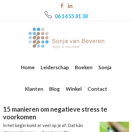
Skip
Skip
Skip
to
to
to
06 14 55 81 38
main
primary
footer
content
sidebar
Home
Leiderschap
Boeken
Sonja
Klanten
Blog
Winkel
Contact
15 manieren om negatieve stress te
voorkomen
In het begin komt er veel op je af. Dat kán