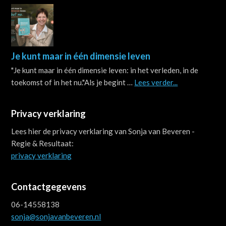
Je kunt maar in één dimensie leven
"Je kunt maar in één dimensie leven: in het verleden, in de
about
toekomst of in het nu."Als je begint …
Lees verder...
Je
kunt
Privacy verklaring
maar
in
Lees hier de privacy verklaring van Sonja van Beveren -
één
Regie & Resultaat:
dimensie
privacy verklaring
leven
Contactgegevens
06-14558138
sonja@sonjavanbeveren.nl