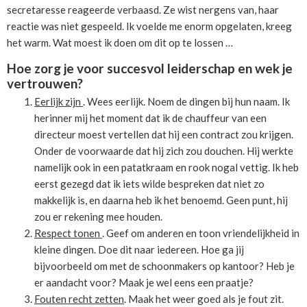
secretaresse reageerde verbaasd. Ze wist nergens van, haar
reactie was niet gespeeld. Ik voelde me enorm opgelaten, kreeg
het warm. Wat moest ik doen om dit op te lossen …
Hoe zorg je voor succesvol leiderschap en wek je
vertrouwen?
Eerlijk zijn
. Wees eerlijk. Noem de dingen bij hun naam. Ik
herinner mij het moment dat ik de chauffeur van een
directeur moest vertellen dat hij een contract zou krijgen.
Onder de voorwaarde dat hij zich zou douchen. Hij werkte
namelijk ook in een patatkraam en rook nogal vettig. Ik heb
eerst gezegd dat ik iets wilde bespreken dat niet zo
makkelijk is, en daarna heb ik het benoemd. Geen punt, hij
zou er rekening mee houden.
Respect tonen
. Geef om anderen en toon vriendelijkheid in
kleine dingen. Doe dit naar iedereen. Hoe ga jij
bijvoorbeeld om met de schoonmakers op kantoor? Heb je
er aandacht voor? Maak je wel eens een praatje?
Fouten recht zetten
. Maak het weer goed als je fout zit.