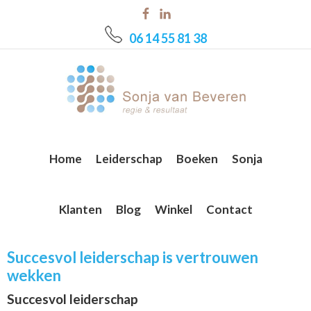
Skip
Skip
Skip
to
to
to
06 14 55 81 38
main
primary
footer
content
sidebar
Home
Leiderschap
Boeken
Sonja
Klanten
Blog
Winkel
Contact
Succesvol leiderschap is vertrouwen
wekken
Succesvol leiderschap