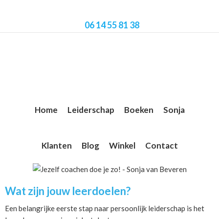
Skip
Skip
Skip
to
to
to
06 14 55 81 38
main
primary
footer
content
sidebar
Home
Leiderschap
Boeken
Sonja
Klanten
Blog
Winkel
Contact
Wat zijn jouw leerdoelen?
Een belangrijke eerste stap naar persoonlijk leiderschap is het