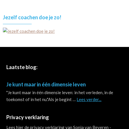
Jezelf coachen doe je zo!
Footer
Laatste blog:
Je kunt maar in één dimensie leven
"Je kunt maar in één dimensie leven: in het verleden, in de
about
toekomst of in het nu."Als je begint …
Lees verder...
Je
kunt
Privacy verklaring
maar
in
Lees hier de privacy verklaring van Sonja van Beveren -