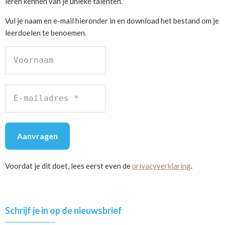
leren kennen van je unieke talenten.
Vul je naam en e-mail hieronder in en download het bestand om je
leerdoelen te benoemen.
Voordat je dit doet, lees eerst even de
privacyverklaring
.
Primary
Schrijf je in op de nieuwsbrief
Sidebar