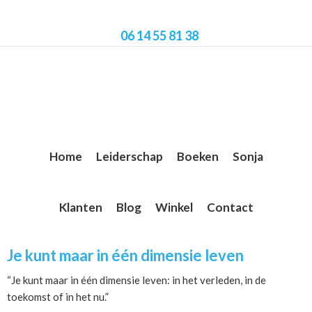
Skip
Skip
Skip
to
to
to
06 14 55 81 38
main
primary
footer
content
sidebar
Home
Leiderschap
Boeken
Sonja
Klanten
Blog
Winkel
Contact
Primary
Je kunt maar in één dimensie leven
Sidebar
“Je kunt maar in één dimensie leven: in het verleden, in de
toekomst of in het nu.”