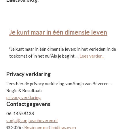
Footer
Je kunt maar in één dimensie leven
"Je kunt maar in één dimensie leven: in het verleden, in de
about
toekomst of in het nu."Als je begint …
Lees verder...
Je
kunt
Privacy verklaring
maar
in
Lees hier de privacy verklaring van Sonja van Beveren -
één
Regie & Resultaat:
dimensie
privacy verklaring
Contactgegevens
leven
06-14558138
sonja@sonjavanbeveren.nl
© 2026 ·
Beginnen met leidinggeven