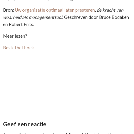
Bron:
Uw organisatie optimaal laten presteren
,
de kracht van
waarheid als managementtool
. Geschreven door Bruce Bodaken
en Robert Frits.
Meer lezen?
Bestel het boek
Reader
Geef een reactie
Interactions