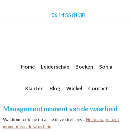
Skip
Skip
Skip
to
to
to
06 14 55 81 38
main
primary
footer
content
sidebar
Home
Leiderschap
Boeken
Sonja
Klanten
Blog
Winkel
Contact
Management moment van de waarheid
Wat komt er bij je op als je deze titel leest.
Het management
moment van de waarheid
.