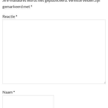
Je e-mailadres wordt niet gepubliceerd.
Vereiste velden zijn
gemarkeerd met
*
Reactie
*
Naam
*