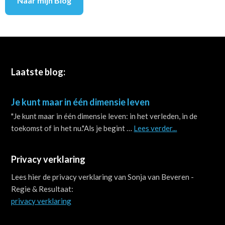
Naar mijn Blog
Footer
Laatste blog:
Je kunt maar in één dimensie leven
"Je kunt maar in één dimensie leven: in het verleden, in de
about
toekomst of in het nu."Als je begint …
Lees verder...
Je
kunt
Privacy verklaring
maar
in
Lees hier de privacy verklaring van Sonja van Beveren -
één
Regie & Resultaat:
dimensie
privacy verklaring
leven