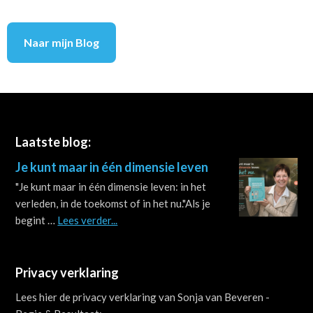
Naar mijn Blog
Footer
Laatste blog:
Je kunt maar in één dimensie leven
"Je kunt maar in één dimensie leven: in het
verleden, in de toekomst of in het nu."Als je
about
begint …
Lees verder...
Je
kunt
maar
Privacy verklaring
in
Lees hier de privacy verklaring van Sonja van Beveren -
één