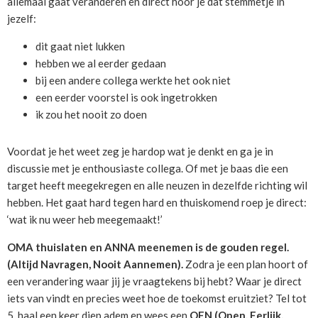
allemaal gaat veranderen en direct hoor je dat stemmetje in
jezelf:
dit gaat niet lukken
hebben we al eerder gedaan
bij een andere collega werkte het ook niet
een eerder voorstel is ook ingetrokken
ik zou het nooit zo doen
Voordat je het weet zeg je hardop wat je denkt en ga je in
discussie met je enthousiaste collega. Of met je baas die een
target heeft meegekregen en alle neuzen in dezelfde richting wil
hebben. Het gaat hard tegen hard en thuiskomend roep je direct:
‘wat ik nu weer heb meegemaakt!’
OMA thuislaten en ANNA meenemen is de gouden regel.
(Altijd Navragen, Nooit Aannemen).
Zodra je een plan hoort of
een verandering waar jij je vraagtekens bij hebt? Waar je direct
iets van vindt en precies weet hoe de toekomst eruitziet? Tel tot
5, haal een keer diep adem en wees een
OEN (Open, Eerlijk,