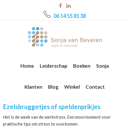
Skip
Skip
Skip
to
to
to
06 14 55 81 38
main
primary
footer
content
sidebar
Home
Leiderschap
Boeken
Sonja
Klanten
Blog
Winkel
Contact
Ezelsbruggetjes of speldenprikjes
Het is de week van de werkstress. Een mooi moment voor
praktische tips om stress te voorkomen.