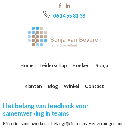
Skip
Skip
Skip
to
to
to
06 14 55 81 38
main
primary
footer
content
sidebar
Home
Leiderschap
Boeken
Sonja
Klanten
Blog
Winkel
Contact
Het belang van feedback voor
samenwerking in teams
Effectief samenwerken is belangrijk in teams. Het vermogen om