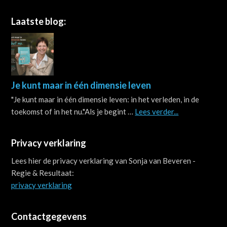
Footer
Laatste blog:
Je kunt maar in één dimensie leven
"Je kunt maar in één dimensie leven: in het verleden, in de
about
toekomst of in het nu."Als je begint …
Lees verder...
Je
kunt
Privacy verklaring
maar
in
Lees hier de privacy verklaring van Sonja van Beveren -
één
Regie & Resultaat:
dimensie
privacy verklaring
leven
Contactgegevens