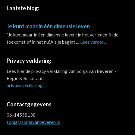
Footer
Laatste blog:
Je kunt maar in één dimensie leven
"Je kunt maar in één dimensie leven: in het verleden, in de
about
toekomst of in het nu."Als je begint …
Lees verder...
Je
kunt
Privacy verklaring
maar
in
Lees hier de privacy verklaring van Sonja van Beveren -
één
Regie & Resultaat:
dimensie
privacy verklaring
leven
Contactgegevens
06-14558138
sonja@sonjavanbeveren.nl