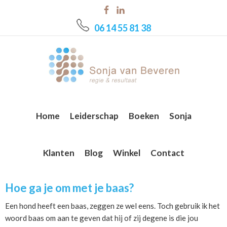
Skip
Skip
Skip
to
to
to
06 14 55 81 38
main
primary
footer
content
sidebar
Home
Leiderschap
Boeken
Sonja
Klanten
Blog
Winkel
Contact
Hoe ga je om met je baas?
Een hond heeft een baas, zeggen ze wel eens. Toch gebruik ik het
woord baas om aan te geven dat hij of zij degene is die jou