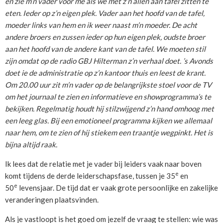
en zie m’n vader voor me als we met z’n allen aan tafel zitten te
eten. Ieder op z’n eigen plek. Vader aan het hoofd van de tafel,
moeder links van hem en ik weer naast m’n moeder. De acht
andere broers en zussen ieder op hun eigen plek, oudste broer
aan het hoofd van de andere kant van de tafel. We moeten stil
zijn omdat op de radio GBJ Hilterman z’n verhaal doet. ’s Avonds
doet ie de administratie op z’n kantoor thuis en leest de krant.
Om 20.00 uur zit m’n vader op de belangrijkste stoel voor de TV
om het journaal te zien en informatieve en showprogramma’s te
bekijken. Regelmatig houdt hij stilzwijgend z’n hand omhoog met
een leeg glas. Bij een emotioneel programma kijken we allemaal
naar hem, om te zien of hij stiekem een traantje wegpinkt. Het is
bijna altijd raak.
Ik lees dat de relatie met je vader bij leiders vaak naar boven
e
komt tijdens de derde leiderschapsfase, tussen je 35
en
e
50
levensjaar. De tijd dat er vaak grote persoonlijke en zakelijke
veranderingen plaatsvinden.
Als je vastloopt is het goed om jezelf de vraag te stellen: wie was