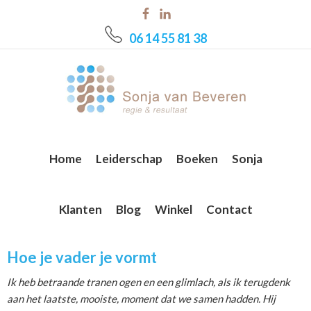
Skip
Skip
Skip
to
to
to
06 14 55 81 38
main
primary
footer
content
sidebar
Home
Leiderschap
Boeken
Sonja
Klanten
Blog
Winkel
Contact
Hoe je vader je vormt
Ik heb betraande tranen ogen en een glimlach, als ik terugdenk
aan het laatste, mooiste, moment dat we samen hadden. Hij