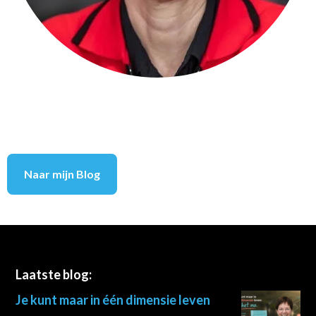
Naar mijn Blog
Footer
Laatste blog:
Je kunt maar in één dimensie leven