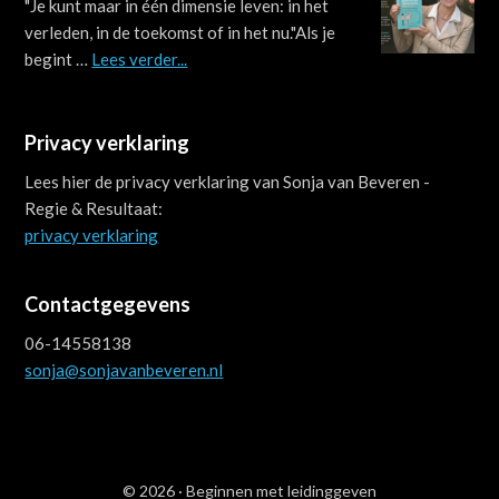
"Je kunt maar in één dimensie leven: in het
verleden, in de toekomst of in het nu."Als je
about
begint …
Lees verder...
Je
kunt
maar
Privacy verklaring
in
Lees hier de privacy verklaring van Sonja van Beveren -
één
Regie & Resultaat:
dimensie
privacy verklaring
leven
Contactgegevens
06-14558138
sonja@sonjavanbeveren.nl
© 2026 ·
Beginnen met leidinggeven