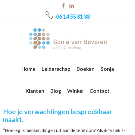
Skip
Skip
Skip
to
to
to
06 14 55 81 38
main
primary
footer
content
sidebar
Home
Leiderschap
Boeken
Sonja
Klanten
Blog
Winkel
Contact
Hoe je verwachtingen bespreekbaar
maakt.
“Hoe leg ik mensen dingen uit aan de telefoon? Als ik fysiek 1-