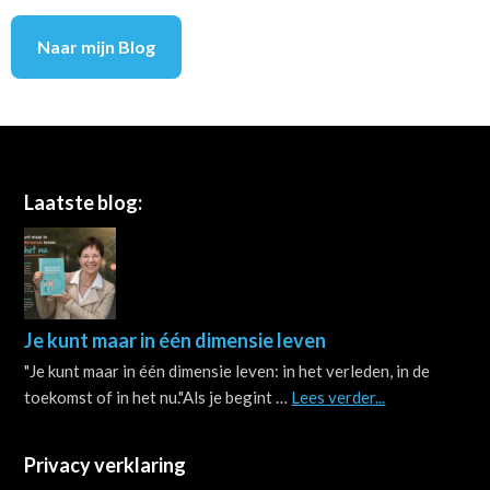
Naar mijn Blog
Footer
Laatste blog:
Je kunt maar in één dimensie leven
"Je kunt maar in één dimensie leven: in het verleden, in de
about
toekomst of in het nu."Als je begint …
Lees verder...
Je
kunt
Privacy verklaring
maar