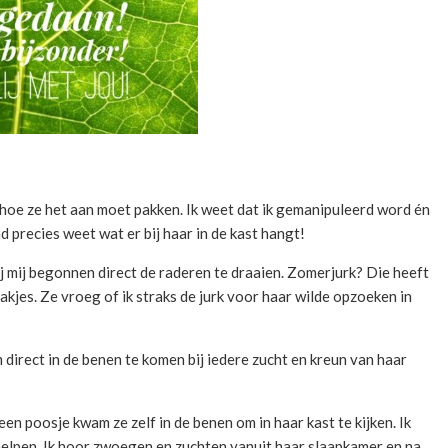
hoe ze het aan moet pakken. Ik weet dat ik gemanipuleerd word én
d precies weet wat er bij haar in de kast hangt!
j mij begonnen direct de raderen te draaien. Zomerjurk? Die heeft
akjes. Ze vroeg of ik straks de jurk voor haar wilde opzoeken in
om direct in de benen te komen bij iedere zucht en kreun van haar
een poosje kwam ze zelf in de benen om in haar kast te kijken. Ik
 helpen. Ik hoor zwoegen en zuchten vanuit haar slaapkamer en na