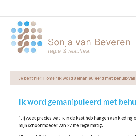
Skip
Skip
Skip
to
to
to
main
primary
footer
content
sidebar
Je bent hier:
Home
/
Ik word gemanipuleerd met behulp va
Ik word gemanipuleerd met behu
“Jij weet precies wat ik in de kast heb hangen aan kleding e
mijn schoonmoeder van 97 me regelmatig.