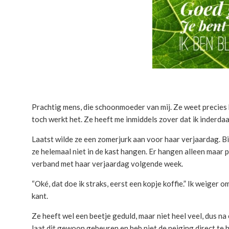
Prachtig mens, die schoonmoeder van mij. Ze weet precies 
toch werkt het. Ze heeft me inmiddels zover dat ik inderdaa
Laatst wilde ze een zomerjurk aan voor haar verjaardag. Bi
ze helemaal niet in de kast hangen. Er hangen alleen maar p
verband met haar verjaardag volgende week.
“Oké, dat doe ik straks, eerst een kopje koffie.” Ik weiger 
kant.
Ze heeft wel een beetje geduld, maar niet heel veel, dus na 
laat dit gewoon gebeuren en heb niet de neiging direct te