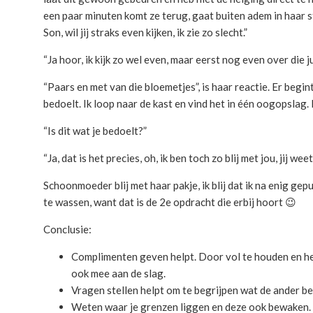
een paar minuten komt ze terug, gaat buiten adem in haar s
Son, wil jij straks even kijken, ik zie zo slecht.”
“Ja hoor, ik kijk zo wel even, maar eerst nog even over die j
“Paars en met van die bloemetjes”, is haar reactie. Er begin
bedoelt. Ik loop naar de kast en vind het in één oogopslag. 
“Is dit wat je bedoelt?”
“Ja, dat is het precies, oh, ik ben toch zo blij met jou, jij weet
Schoonmoeder blij met haar pakje, ik blij dat ik na enig g
te wassen, want dat is de 2e opdracht die erbij hoort 😉
Conclusie:
Complimenten geven helpt. Door vol te houden en he
ook mee aan de slag.
Vragen stellen helpt om te begrijpen wat de ander be
Weten waar je grenzen liggen en deze ook bewaken.