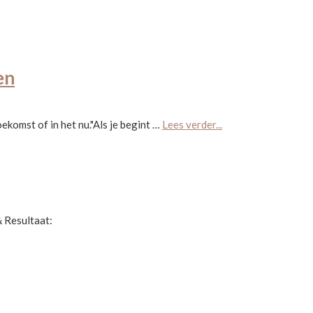
en
about
oekomst of in het nu."Als je begint …
Lees verder...
Je
kunt
maar
in
één
& Resultaat:
dimensie
leven