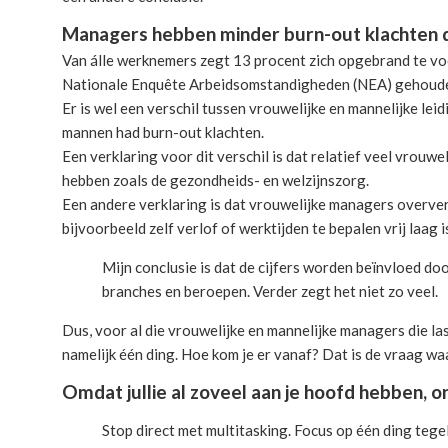
Managers hebben minder burn-out klachten
Van álle werknemers zegt 13 procent zich opgebrand te voel
Nationale Enquête Arbeidsomstandigheden (NEA) gehoude
Er is wel een verschil tussen vrouwelijke en mannelijke l
mannen had burn-out klachten.
Een verklaring voor dit verschil is dat relatief veel vrou
hebben zoals de gezondheids- en welzijnszorg.
Een andere verklaring is dat vrouwelijke managers overv
bijvoorbeeld zelf verlof of werktijden te bepalen vrij laag i
Mijn conclusie is dat de cijfers worden beïnvloed 
branches en beroepen. Verder zegt het niet zo veel.
Dus, voor al die vrouwelijke en mannelijke managers die las
namelijk één ding. Hoe kom je er vanaf? Dat is de vraag waa
Omdat jullie al zoveel aan je hoofd hebben, o
Stop direct met multitasking. Focus op één ding tegeli