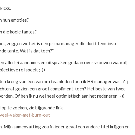
kicks.
n hun emoties.”
 die koele tantes.”
oet, zeggen we het is een prima manager die durft tenminste
rde tante. Wat is dat toch?”
rden allerlei aannames en uitspraken gedaan over vrouwen waarbij
jectieve rol speelt ;-))
leden kreeg van één van m’n teamleden toen ik HR manager was. Zij
 achteraf gezien een groot compliment, toch? Het beste van twee
rden. Of ben ik nu wel heel optimistisch aan het redeneren ;-))
 op te zoeken, zie bijgaande link
-veel-vaker-met-burn-out
. Mijn samenvatting zou in ieder geval een andere titel krijgen én