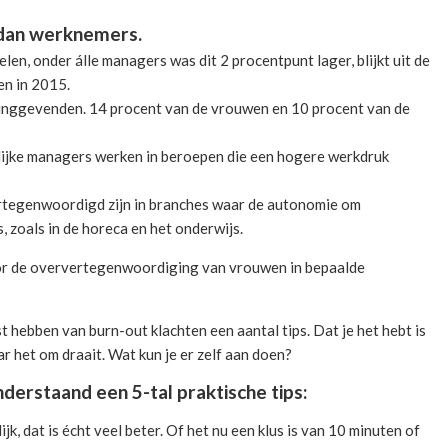
 dan werknemers.
en, onder álle managers was dit 2 procentpunt lager, blijkt uit de
n in 2015.
eidinggevenden. 14 procent van de vrouwen en 10 procent van de
welijke managers werken in beroepen die een hogere werkdruk
ertegenwoordigd zijn in branches waar de autonomie om
s, zoals in de horeca en het onderwijs.
door de oververtegenwoordiging van vrouwen in bepaalde
t hebben van burn-out klachten een aantal tips. Dat je het hebt is
r het om draait. Wat kun je er zelf aan doen?
nderstaand een 5-tal praktische tips:
jk, dat is écht veel beter. Of het nu een klus is van 10 minuten of