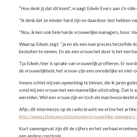
“Hoe denk jij dat dit komt”, vraagt Edwin Evers aan z’n side-
“Ik denk dat ze minder hard zijn en daardoor last hebben va
“Nou, ik ken ook hele harde vrouwelijke managers, hoor. Van
Waarop Edwin zegt: “ja en als een man precies hetzelfde d
besluiten te nemen. En als een vrouw het doet is het een ha
Tja Edwin, hier is sprake van vrouwelijk profileren. Er wo
de vrouwelijkheid, het vrouw-zijn een onredelijke en niet-ob
Ineens schiet mij een opmerking te binnen, die ik jaren ge
vond mij een vrouw met een mannelijke uitstraling. Dat is
werelden. Wel een vrouw zijn en toch als man beoordeeld wo
Afijn, dit intermezzo op de radio bracht me ertoe het artikel
http://www.rtlnieuws.nl/economie/vrouwelijke-managers
Kort samengevat zijn dit de cijfers en het verhaal eromheen
een andere conclusie.