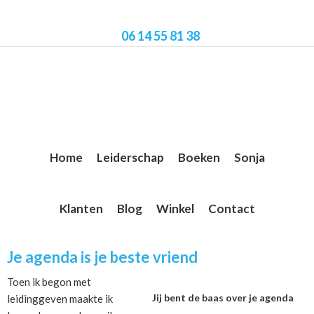
Skip
Skip
Skip
to
to
to
06 14 55 81 38
main
primary
footer
content
sidebar
Home
Leiderschap
Boeken
Sonja
Klanten
Blog
Winkel
Contact
Primary
Je agenda is je beste vriend
Sidebar
Toen ik begon met
Jij bent de baas over je agenda
leidinggeven maakte ik