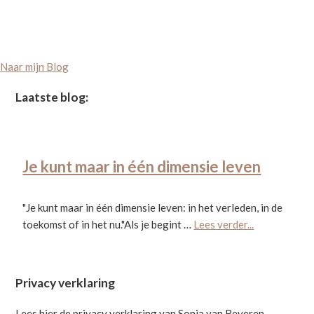
Naar mijn Blog
Footer
Laatste blog:
Je kunt maar in één dimensie leven
"Je kunt maar in één dimensie leven: in het verleden, in de
about
toekomst of in het nu."Als je begint …
Lees verder...
Je
kunt
maar
Privacy verklaring
in
één
Lees hier de privacy verklaring van Sonja van Beveren -