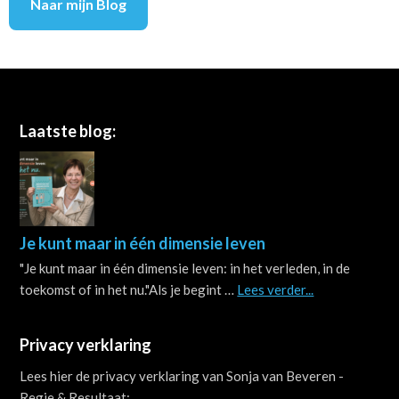
Naar mijn Blog
Footer
Laatste blog:
Je kunt maar in één dimensie leven
"Je kunt maar in één dimensie leven: in het verleden, in de
about
toekomst of in het nu."Als je begint …
Lees verder...
Je
kunt
Privacy verklaring
maar
in
Lees hier de privacy verklaring van Sonja van Beveren -
één
Regie & Resultaat: