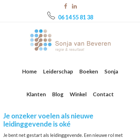
Skip
Skip
Skip
to
to
to
06 14 55 81 38
main
primary
footer
content
sidebar
Home
Leiderschap
Boeken
Sonja
Klanten
Blog
Winkel
Contact
Je onzeker voelen als nieuwe
leidinggevende is oké
Je bent net gestart als leidinggevende. Een nieuwe rol met