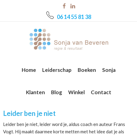
Skip
Skip
Skip
to
to
to
06 14 55 81 38
main
primary
footer
content
sidebar
Home
Leiderschap
Boeken
Sonja
Klanten
Blog
Winkel
Contact
Leider ben je niet
Leider ben je niet, leider word je, aldus coach en auteur Frans
Vogt. Hij maakt daarmee korte metten met het idee dat je als