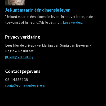
Je kunt maar in één dimensie leven
"Je kunt maar in één dimensie leven: in het verleden, in de
about
toekomst of in het nu."Als je begint …
Lees verder...
Je
kunt
Privacy verklaring
maar
in
Lees hier de privacy verklaring van Sonja van Beveren -
één
Regie & Resultaat:
dimensie
privacy verklaring
leven
Contactgegevens
06-14558138
sonja@sonjavanbeveren.nl