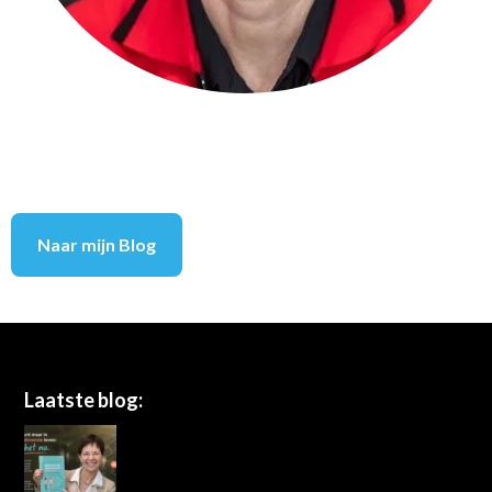
Naar mijn Blog
Footer
Laatste blog: