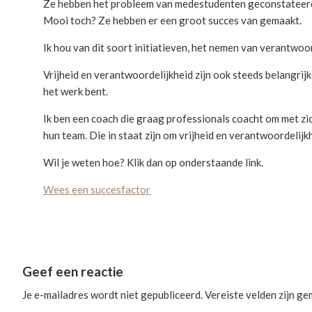
Ze hebben het probleem van medestudenten geconstateerd e
Mooi toch? Ze hebben er een groot succes van gemaakt.
Ik hou van dit soort initiatieven, het nemen van verantwoo
Vrijheid en verantwoordelijkheid zijn ook steeds belangrijke
het werk bent.
Ik ben een coach die graag professionals coacht om met zic
hun team. Die in staat zijn om vrijheid en verantwoordelijk
Wil je weten hoe? Klik dan op onderstaande link.
Wees een succesfactor
Reader
Geef een reactie
Interactions
Je e-mailadres wordt niet gepubliceerd.
Vereiste velden zijn g