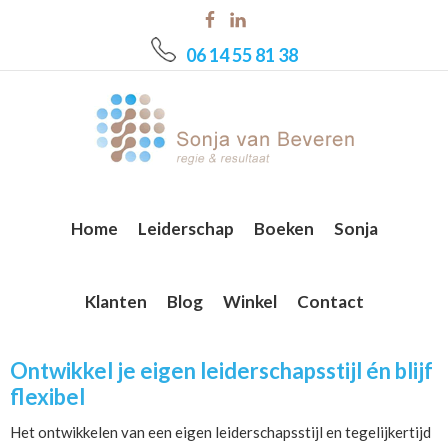
Skip
Skip
Skip
to
to
to
06 14 55 81 38
main
primary
footer
content
sidebar
Home
Leiderschap
Boeken
Sonja
Klanten
Blog
Winkel
Contact
Ontwikkel je eigen leiderschapsstijl én blijf
flexibel
Het ontwikkelen van een eigen leiderschapsstijl en tegelijkertijd