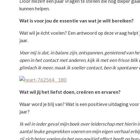
Door mezelf een paar vragen te stellen die nog dieper gaan
kunnen helpen.
Wat is voor jou de essentie van wat je wilt bereiken?
Wat wil je écht voelen? Een antwoord op deze vraag helpt je
jaar.
Voor mij is dat, in balans zijn, ontspannen, genietend van he
open in het contact met anderen, kijk ik met een frisse blik d
glimlach ik meer, maak ik sneller contact, ben ik spontaner 
Wat wil jij het liefst doen, creëren en ervaren?
Waar word je blij van? Wat is een positieve uitdaging voor
jaar?
Ik wil in ieder geval mijn boek over leiderschap met hieri
aantal leuke gesprekken voeren en mijn eigen verhaal erbij
zij zich beter voelen én het een positief effect heeft op 