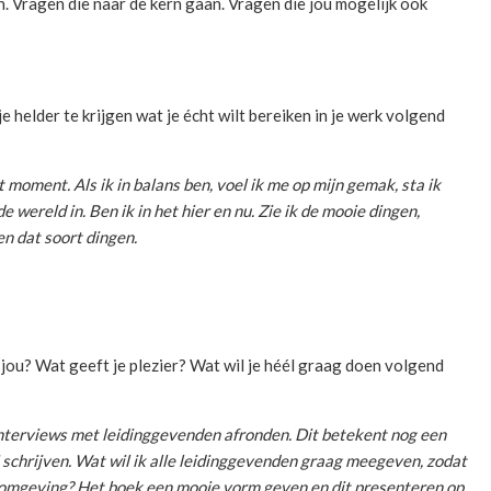
. Vragen die naar de kern gaan. Vragen die jou mogelijk ook
 helder te krijgen wat je écht wilt bereiken in je werk volgend
t moment. Als ik in balans ben, voel ik me op mijn gemak, sta ik
e wereld in. Ben ik in het hier en nu. Zie ik de mooie dingen,
en dat soort dingen.
 jou? Wat geeft je plezier? Wat wil je héél graag doen volgend
n interviews met leidinggevenden afronden. Dit betekent nog een
 schrijven. Wat wil ik alle leidinggevenden graag meegeven, zodat
hun omgeving? Het boek een mooie vorm geven en dit presenteren op