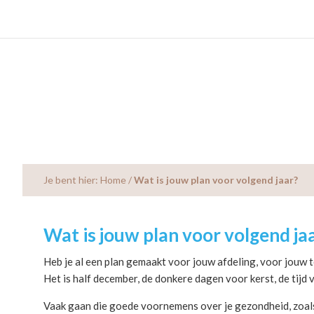
Skip
Skip
Skip
to
to
to
main
primary
footer
content
sidebar
Je bent hier:
Home
/
Wat is jouw plan voor volgend jaar?
Wat is jouw plan voor volgend ja
Heb je al een plan gemaakt voor jouw afdeling, voor jouw te
Het is half december, de donkere dagen voor kerst, de tijd
Vaak gaan die goede voornemens over je gezondheid, zoal