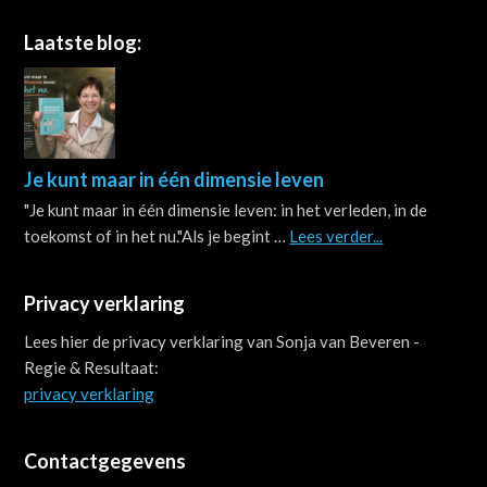
Footer
Laatste blog:
Je kunt maar in één dimensie leven
"Je kunt maar in één dimensie leven: in het verleden, in de
about
toekomst of in het nu."Als je begint …
Lees verder...
Je
kunt
Privacy verklaring
maar
in
Lees hier de privacy verklaring van Sonja van Beveren -
één
Regie & Resultaat:
dimensie
privacy verklaring
leven
Contactgegevens