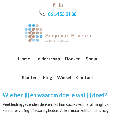
Skip
Skip
Skip
to
to
to
06 14 55 81 38
main
primary
footer
content
sidebar
Home
Leiderschap
Boeken
Sonja
Klanten
Blog
Winkel
Contact
Wie ben jij én waarom doe je wat jij doet?
Veel leidinggevenden denken dat hun succes vooral afhangt van
kennis, ervaring of vaardigheden. Zeker, maar zelfkennis is nog