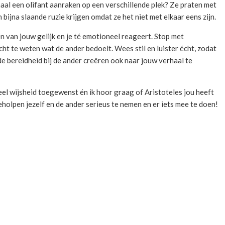
maal een olifant aanraken op een verschillende plek? Ze praten met
bijna slaande ruzie krijgen omdat ze het niet met elkaar eens zijn.
en van jouw gelijk en je té emotioneel reageert. Stop met
ht te weten wat de ander bedoelt. Wees stil en luister écht, zodat
e de bereidheid bij de ander creëren ook naar jouw verhaal te
eel wijsheid toegewenst én ik hoor graag of Aristoteles jou heeft
eholpen jezelf en de ander serieus te nemen en er iets mee te doen!