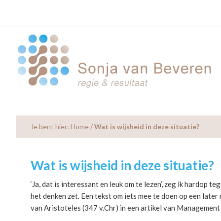
Skip
Skip
Skip
to
to
to
main
primary
footer
content
sidebar
Je bent hier:
Home
/
Wat is wijsheid in deze situatie?
Wat is wijsheid in deze situatie?
‘Ja, dat is interessant en leuk om te lezen’, zeg ik hardop
het denken zet. Een tekst om iets mee te doen op een late
van Aristoteles (347 v.Chr) in een artikel van Management