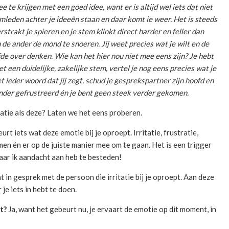
e te krijgen met een goed idee, want er is altijd wel iets dat niet
eamleden achter je ideeën staan en daar komt ie weer. Het is steeds
verstrakt je spieren en je stem klinkt direct harder en feller dan
de ander de mond te snoeren. Jij weet precies wat je wilt en de
fde over denken. Wie kan het hier nou niet mee eens zijn? Je hebt
t een duidelijke, zakelijke stem, vertel je nog eens precies wat je
t ieder woord dat jij zegt, schud je gesprekspartner zijn hoofd en
e ander gefrustreerd én je bent geen steek verder gekomen.
uatie als deze? Laten we het eens proberen.
eurt iets wat deze emotie bij je oproept. Irritatie, frustratie,
men én er op de juiste manier mee om te gaan. Het is een trigger
 waar ik aandacht aan heb te besteden!
t in gesprek met de persoon die irritatie bij je oproept. Aan deze
je iets in hebt te doen.
t?
Ja, want het gebeurt nu, je ervaart de emotie op dit moment, in