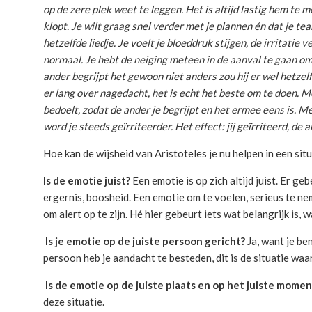
op de zere plek weet te leggen. Het is altijd lastig hem te me
klopt. Je wilt graag snel verder met je plannen én dat je t
hetzelfde liedje. Je voelt je bloeddruk stijgen, de irritatie 
normaal. Je hebt de neiging meteen in de aanval te gaan om 
ander begrijpt het gewoon niet anders zou hij er wel hetzel
er lang over nagedacht, het is echt het beste om te doen. Me
bedoelt, zodat de ander je begrijpt en het ermee eens is. Me
word je steeds geïrriteerder. Het effect: jij geïrriteerd, d
Hoe kan de wijsheid van Aristoteles je nu helpen in een sit
Is de emotie juist?
Een emotie is op zich altijd juist. Er geb
ergernis, boosheid. Een emotie om te voelen, serieus te ne
om alert op te zijn. Hé hier gebeurt iets wat belangrijk is,
Is je emotie op de juiste persoon gericht?
Ja, want je ben
persoon heb je aandacht te besteden, dit is de situatie waar 
Is de emotie op de juiste plaats en op het juiste momen
deze situatie.