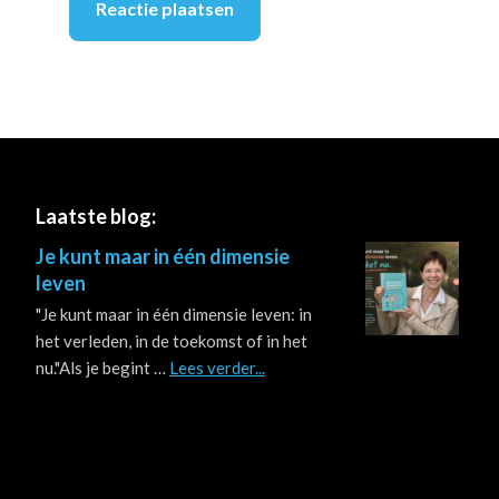
Footer
Laatste blog:
Je kunt maar in één dimensie
leven
"Je kunt maar in één dimensie leven: in
het verleden, in de toekomst of in het
about
nu."Als je begint …
Lees verder...
Je
kunt
maar
in