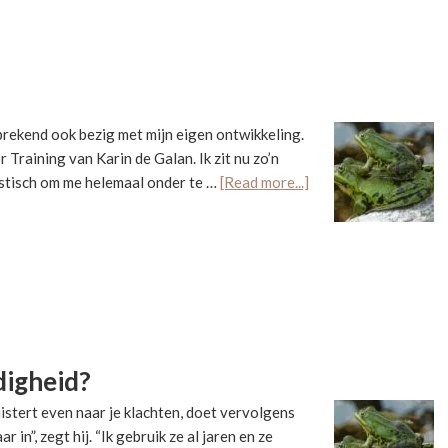
prekend ook bezig met mijn eigen ontwikkeling.
 Training van Karin de Galan. Ik zit nu zo’n
about
astisch om me helemaal onder te …
[Read more...]
Hoera
er
is
weerstand!
digheid?
uistert even naar je klachten, doet vervolgens
in”, zegt hij. “Ik gebruik ze al jaren en ze