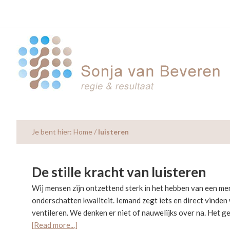
Skip
Skip
Skip
to
to
to
main
primary
footer
content
sidebar
Je bent hier:
Home
/
luisteren
De stille kracht van luisteren
Wij mensen zijn ontzettend sterk in het hebben van een men
onderschatten kwaliteit. Iemand zegt iets en direct vinden 
ventileren. We denken er niet of nauwelijks over na. Het 
about
[Read more...]