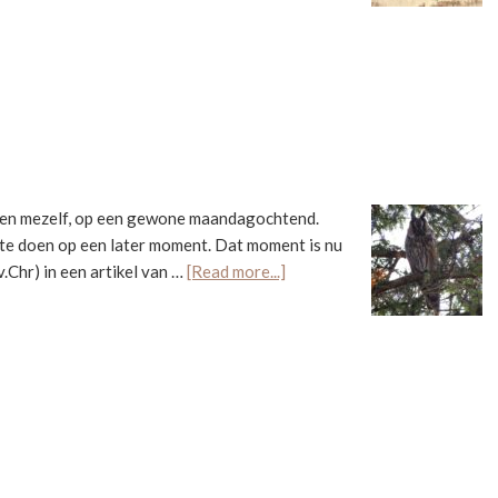
 tegen mezelf, op een gewone maandagochtend.
e te doen op een later moment. Dat moment is nu
about
.Chr) in een artikel van …
[Read more...]
Wat
is
wijsheid
in
deze
situatie?