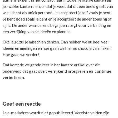
authentiek bent in het contact laat jij zowel je sterke kanten als
je zwakke kanten zien, omdat je weet dat dit een beeld geeft van
wie jij bent als uniek persoon. Je accepteert jezelf zoals je bent.
Je bent goed zoals je bent én je accepteert de ander zoals hij of
zij is. De ander waarderend begrijpen zorgt voor verbinding en
een verrijking van de ideeën en plannen.
Oké leuk, zul je misschien denken. Dan hebben we nu heel veel
ideeën en meningen en hoe gaan we hier nu chocola van maken.
Hoe gaan we verder?
Dat komt de volgende keer in het laatste artikel over dit
onderwerp dat gaat over:
verrijkend integreren
en
continue
verbeteren
.
Reader
Geef een reactie
Interactions
Je e-mailadres wordt niet gepubliceerd.
Vereiste velden zijn