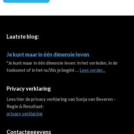
Footer
Laatste blog:
Je kunt maar in één dimensie leven
"Je kunt maar in één dimensie leven: in het verleden, in de
about
toekomst of in het nu."Als je begint …
Lees verder...
Je
kunt
Privacy verklaring
maar
in
Lees hier de privacy verklaring van Sonja van Beveren -
één
Regie & Resultaat:
dimensie
privacy verklaring
leven
Contactgegevens