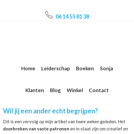
Skip
Skip
Skip
to
to
to
06 14 55 81 38
main
primary
footer
content
sidebar
Home
Leiderschap
Boeken
Sonja
Klanten
Blog
Winkel
Contact
Wil jij een ander echt begrijpen?
Dit is een vervolg op mijn artikel van twee weken geleden. Het
doorbreken van vaste patronen
en in staat zijn om creatief en