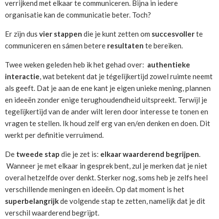
verrijkend met elkaar te communiceren. Bijna in iedere
organisatie kan de communicatie beter. Toch?
Er zijn dus
vier stappen
die je kunt zetten om
succesvoller
te
communiceren en sámen betere
resultaten
te bereiken.
Twee weken geleden heb ik het gehad over:
authentieke
interactie
, wat betekent dat je tégelijkertijd zowel ruimte neemt
als geeft. Dat je aan de ene kant je eigen unieke mening, plannen
en ideeën zonder enige terughoudendheid uitspreekt. Terwijl je
tegelijkertijd van de ander wilt leren door interesse te tonen en
vragen te stellen. Ik houd zelf erg van en/en denken en doen. Dit
werkt per definitie verruimend.
De
tweede stap
die je zet is:
elkaar
waarderend begrijpen
.
Wanneer je met elkaar in gesprek bent, zul je merken dat je niet
overal hetzelfde over denkt. Sterker nog, soms heb je zelfs heel
verschillende meningen en ideeën. Op dat moment is het
superbelangrijk
de volgende stap te zetten, namelijk dat je dit
verschil waarderend begrijpt.