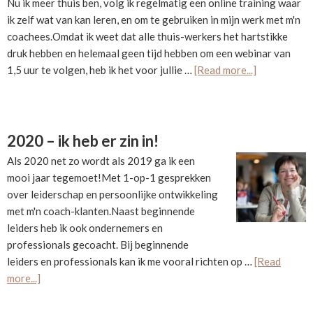
Nu ik meer thuis ben, volg ik regelmatig een online training waar
ik zelf wat van kan leren, en om te gebruiken in mijn werk met m'n
coachees.Omdat ik weet dat alle thuis-werkers het hartstikke
druk hebben en helemaal geen tijd hebben om een webinar van
about
1,5 uur te volgen, heb ik het voor jullie …
[Read more...]
Hoe
je
dingen
waarneemt
2020 – ik heb er zin in!
bepaal
Als 2020 net zo wordt als 2019 ga ik een
jezelf
mooi jaar tegemoet!Met 1-op-1 gesprekken
over leiderschap en persoonlijke ontwikkeling
met m'n coach-klanten.Naast beginnende
leiders heb ik ook ondernemers en
professionals gecoacht. Bij beginnende
leiders en professionals kan ik me vooral richten op …
[Read
about
more...]
2020
–