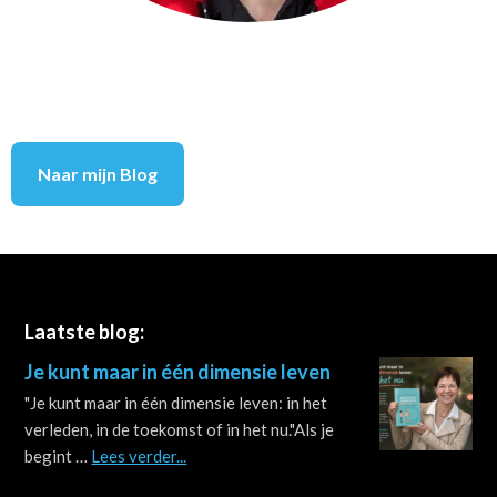
Naar mijn Blog
Footer
Laatste blog:
Je kunt maar in één dimensie leven
"Je kunt maar in één dimensie leven: in het
verleden, in de toekomst of in het nu."Als je
about
begint …
Lees verder...
Je