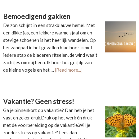
ik
heb
Bemoedigend gakken
er
De zon schijnt in een strakblauwe hemel. Met
zin
een dikke jas, een lekkere warme sjaal om en
in!
stevige schoenen is het heerlijk wandelen. Op
het zandpad in het gevallen blad hoor ik met
iedere stap de bladeren ritselen, de wind waait
zachtjes om mij heen. Ik hoor het getjilp van
about
de kleine vogels en het …
[Read more...]
Bemoedigend
gakken
Vakantie? Geen stress!
Ga je binnenkort op vakantie? Dan heb je het
vast en zeker druk.Druk op het werk én druk
met de voorbereiding op de vakantie.Wil je
zonder stress op vakantie? Lees dan