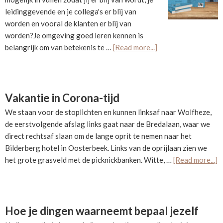
leidinggevende en je collega's er blij van
worden en vooral de klanten er blij van
worden?Je omgeving goed leren kennen is
about
belangrijk om van betekenis te …
[Read more...]
Bij
welke
organisatie
werk
Vakantie in Corona-tijd
jij?
We staan voor de stoplichten en kunnen linksaf naar Wolfheze,
de eerstvolgende afslag links gaat naar de Bredalaan, waar we
direct rechtsaf slaan om de lange oprit te nemen naar het
Bilderberg hotel in Oosterbeek. Links van de oprijlaan zien we
a
het grote grasveld met de picknickbanken. Witte, …
[Read more...]
V
in
C
ti
Hoe je dingen waarneemt bepaal jezelf