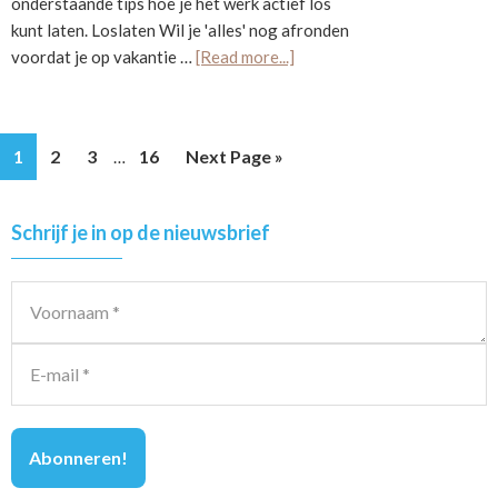
onderstaande tips hoe je het werk actief los
kunt laten. Loslaten Wil je 'alles' nog afronden
about
voordat je op vakantie …
[Read more...]
Vakantie?
Geen
stress!
Interim
Page
Page
Page
Page
Go
1
2
3
16
Next Page »
…
pages
to
omitted
Primary
Schrijf je in op de nieuwsbrief
Sidebar