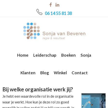
Skip
Skip
Skip
to
to
to
06 14 55 81 38
main
primary
footer
content
sidebar
Home
Leiderschap
Boeken
Sonja
Klanten
Blog
Winkel
Contact
Bij welke organisatie werk jij?
Je hebt een waardevolle rol in de organisatie
waar je werkt. Hoe kun je deze rol zo goed
mogelijk in vullen zodat jij er blij van wordt, je