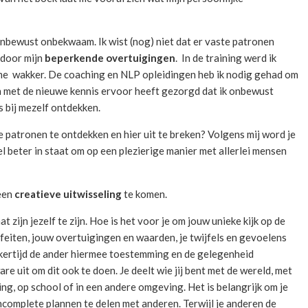
onbewust onbekwaam. Ik wist (nog) niet dat er vaste patronen
 door mijn
beperkende overtuigingen
. In de training werd ik
e wakker. De coaching en NLP opleidingen heb ik nodig gehad om
 met de nieuwe kennis ervoor heeft gezorgd dat ik onbewust
es bij mezelf ontdekken.
e patronen te ontdekken en hier uit te breken? Volgens mij word je
eel beter in staat om op een plezierige manier met allerlei mensen
 een
creatieve uitwisseling
te komen.
aat zijn jezelf te zijn. Hoe is het voor je om jouw unieke kijk op de
e feiten, jouw overtuigingen en waarden, je twijfels en gevoelens
ijkertijd de ander hiermee toestemming en de gelegenheid
are uit om dit ook te doen. Je deelt wie jij bent met de wereld, met
ring, op school of in een andere omgeving. Het is belangrijk om je
incomplete plannen te delen met anderen. Terwijl je anderen de