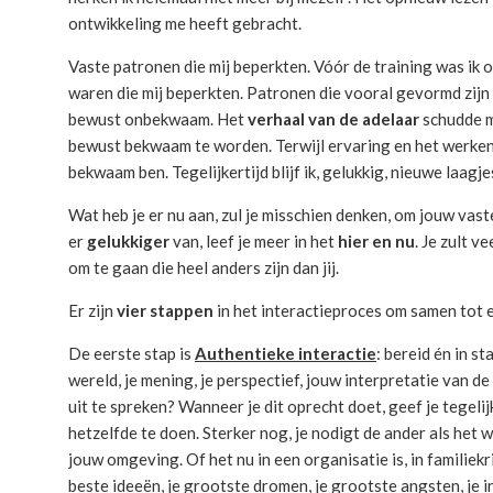
ontwikkeling me heeft gebracht.
Vaste patronen die mij beperkten. Vóór de training was ik 
waren die mij beperkten. Patronen die vooral gevormd zijn
bewust onbekwaam. Het
verhaal van de adelaar
schudde m
bewust bekwaam te worden. Terwijl ervaring en het werken
bekwaam ben. Tegelijkertijd blijf ik, gelukkig, nieuwe laagj
Wat heb je er nu aan, zul je misschien denken, om jouw vast
er
gelukkiger
van, leef je meer in het
hier en nu
. Je zult v
om te gaan die heel anders zijn dan jij.
Er zijn
vier stappen
in het interactieproces om samen tot
De eerste stap is
Authentieke interactie
: bereid én in st
wereld, je mening, je perspectief, jouw interpretatie van d
uit te spreken? Wanneer je dit oprecht doet, geef je tegel
hetzelfde te doen. Sterker nog, je nodigt de ander als het w
jouw omgeving. Of het nu in een organisatie is, in familiek
beste ideeën, je grootste dromen, je grootste angsten, je 