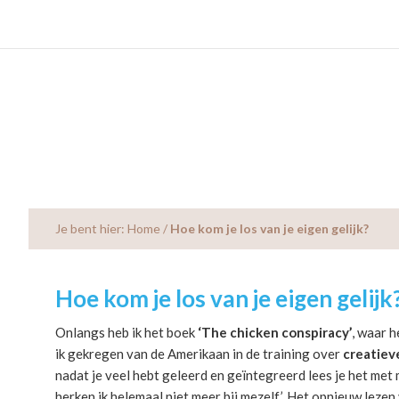
Skip
Skip
Skip
to
to
to
main
primary
footer
content
sidebar
Je bent hier:
Home
/
Hoe kom je los van je eigen gelijk?
Hoe kom je los van je eigen gelijk
Onlangs heb ik het boek
‘The chicken conspiracy’
, waar h
ik gekregen van de Amerikaan in de training over
creatiev
nadat je veel hebt geleerd en geïntegreerd lees je het met mee
herken ik helemaal niet meer bij mezelf’. Het opnieuw lezen