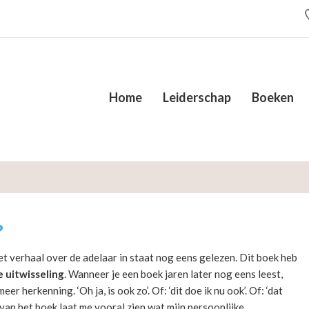
Home
Leiderschap
Boeken
?
et verhaal over de adelaar in staat nog eens gelezen. Dit boek heb
e uitwisseling
. Wanneer je een boek jaren later nog eens leest,
r herkenning. ‘Oh ja, is ook zo’. Of: ‘dit doe ik nu ook’. Of: ‘dat
 van het boek laat me vooral zien wat mijn persoonlijke