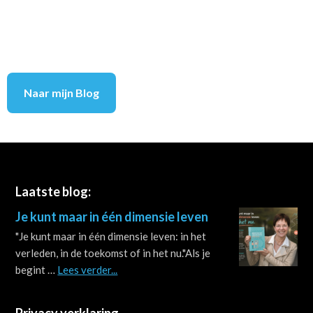
Naar mijn Blog
Footer
Laatste blog:
Je kunt maar in één dimensie leven
"Je kunt maar in één dimensie leven: in het
verleden, in de toekomst of in het nu."Als je
about
begint …
Lees verder...
Je
kunt