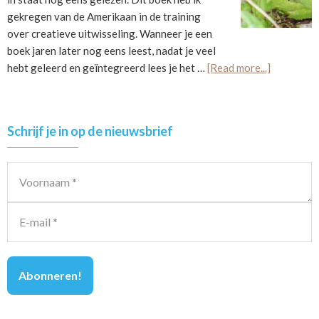
gekregen van de Amerikaan in de training
over creatieve uitwisseling. Wanneer je een
boek jaren later nog eens leest, nadat je veel
about
hebt geleerd en geïntegreerd lees je het …
[Read more...]
Hoe
kom
je
Primary
Schrijf je in op de nieuwsbrief
los
Sidebar
van
je
eigen
gelijk?