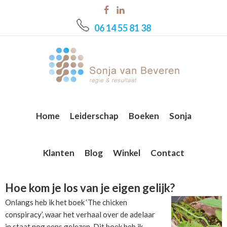
Skip
Skip
Skip
to
to
to
06 14 55 81 38
main
primary
footer
content
sidebar
Home
Leiderschap
Boeken
Sonja
Klanten
Blog
Winkel
Contact
Hoe kom je los van je eigen gelijk?
Onlangs heb ik het boek ‘The chicken
conspiracy’, waar het verhaal over de adelaar
in staat nog eens gelezen. Dit boek heb ik