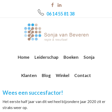
Skip
Skip
Skip
to
to
to
06 14 55 81 38
main
primary
footer
content
sidebar
Home
Leiderschap
Boeken
Sonja
Klanten
Blog
Winkel
Contact
Wees een succesfactor!
Het eerste half jaar van dit wel heel bijzondere jaar 2020 zit er
straks weer op.