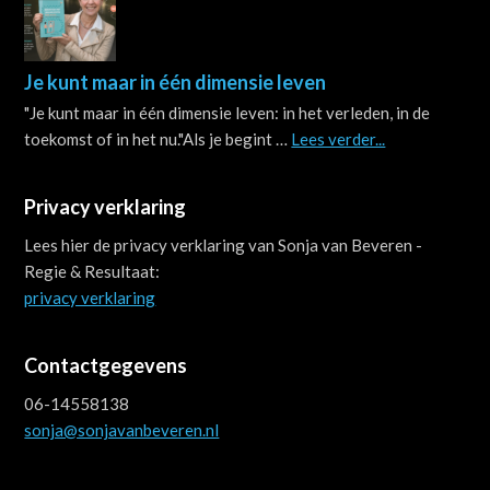
Je kunt maar in één dimensie leven
"Je kunt maar in één dimensie leven: in het verleden, in de
about
toekomst of in het nu."Als je begint …
Lees verder...
Je
kunt
Privacy verklaring
maar
in
Lees hier de privacy verklaring van Sonja van Beveren -
één
Regie & Resultaat:
dimensie
privacy verklaring
leven
Contactgegevens
06-14558138
sonja@sonjavanbeveren.nl