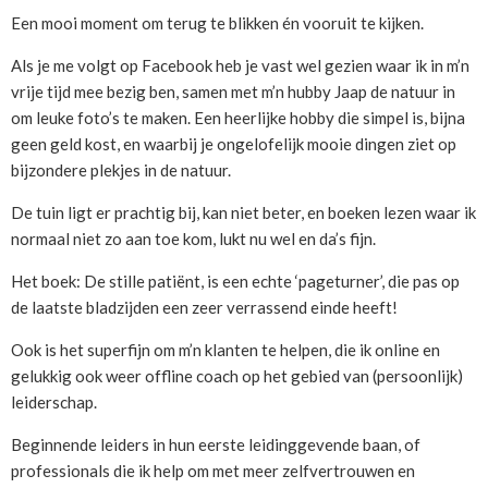
Een mooi moment om terug te blikken én vooruit te kijken.
Als je me volgt op Facebook heb je vast wel gezien waar ik in m’n
vrije tijd mee bezig ben, samen met m’n hubby Jaap de natuur in
om leuke foto’s te maken. Een heerlijke hobby die simpel is, bijna
geen geld kost, en waarbij je ongelofelijk mooie dingen ziet op
bijzondere plekjes in de natuur.
De tuin ligt er prachtig bij, kan niet beter, en boeken lezen waar ik
normaal niet zo aan toe kom, lukt nu wel en da’s fijn.
Het boek: De stille patiënt, is een echte ‘pageturner’, die pas op
de laatste bladzijden een zeer verrassend einde heeft!
Ook is het superfijn om m’n klanten te helpen, die ik online en
gelukkig ook weer offline coach op het gebied van (persoonlijk)
leiderschap.
Beginnende leiders in hun eerste leidinggevende baan, of
professionals die ik help om met meer zelfvertrouwen en