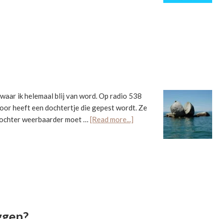
is
nee-
zeggen
zo
lastig?
, waar ik helemaal blij van word. Op radio 538
hoor heeft een dochtertje die gepest wordt. Ze
about
 dochter weerbaarder moet …
[Read more...]
Water
en
Rots
ggen?