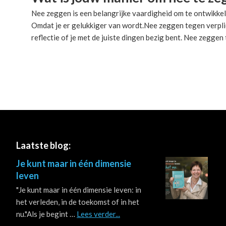
Nee zeggen is een belangrijke vaardigheid om te ontwikkel
Omdat je er gelukkiger van wordt.Nee zeggen tegen verplicht
reflectie of je met de juiste dingen bezig bent. Nee zeggen
Footer
Laatste blog:
Je kunt maar in één dimensie
leven
"Je kunt maar in één dimensie leven: in
het verleden, in de toekomst of in het
about
nu."Als je begint …
Lees verder...
Je