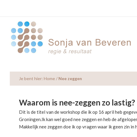
Skip
Skip
Skip
to
to
to
main
primary
footer
content
sidebar
Je bent hier:
Home
/
Nee zeggen
Waarom is nee-zeggen zo lastig?
Dit is de titel van de workshop die ik op 16 april heb gegev
Groningen.Ik kan wel goed nee zeggen en heb de afgelopen 
Makkelijk nee zeggen doe ik op vragen waar ik geen zin in h