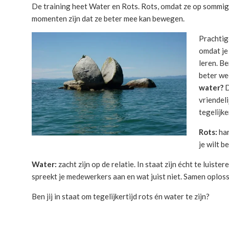
De training heet Water en Rots. Rots, omdat ze op sommig
momenten zijn dat ze beter mee kan bewegen.
Prachtig
omdat j
leren. Be
beter wee
water?
D
vriendeli
tegelijke
Rots:
har
je wilt b
Water:
zacht zijn op de relatie. In staat zijn écht te luiste
spreekt je medewerkers aan en wat juist niet. Samen oplos
Ben jij in staat om tegelijkertijd rots én water te zijn?