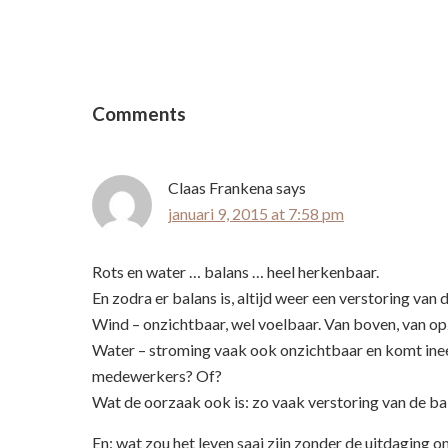
Reader
Interactions
Comments
Claas Frankena
says
januari 9, 2015 at 7:58 pm
Rots en water … balans … heel herkenbaar.
En zodra er balans is, altijd weer een verstoring van 
Wind – onzichtbaar, wel voelbaar. Van boven, van opzi
Water – stroming vaak ook onzichtbaar en komt inee
medewerkers? Of?
Wat de oorzaak ook is: zo vaak verstoring van de bala
En: wat zou het leven saai zijn zonder de uitdaging o