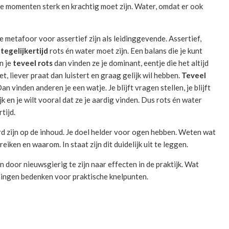
e momenten sterk en krachtig moet zijn. Water, omdat er ook
e metafoor voor assertief zijn als leidinggevende. Assertief,
e
tegelijkertijd
rots én water moet zijn. Een balans die je kunt
n je
teveel rots
dan vinden ze je dominant, eentje die het altijd
t, liever praat dan luistert en graag gelijk wil hebben.
Teveel
an vinden anderen je een watje. Je blijft vragen stellen, je blijft
jk en je wilt vooral dat ze je aardig vinden. Dus rots én water
rtijd.
d zijn op de inhoud. Je doel helder voor ogen hebben. Weten wat
ereiken en waarom. In staat zijn dit duidelijk uit te leggen.
ren door nieuwsgierig te zijn naar effecten in de praktijk. Wat
singen bedenken voor praktische knelpunten.