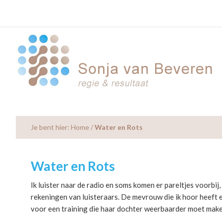
Skip
Skip
Skip
to
to
to
main
primary
footer
content
sidebar
Je bent hier:
Home
/
Water en Rots
Water en Rots
Ik luister naar de radio en soms komen er pareltjes voorbij
rekeningen van luisteraars. De mevrouw die ik hoor heeft 
voor een training die haar dochter weerbaarder moet make