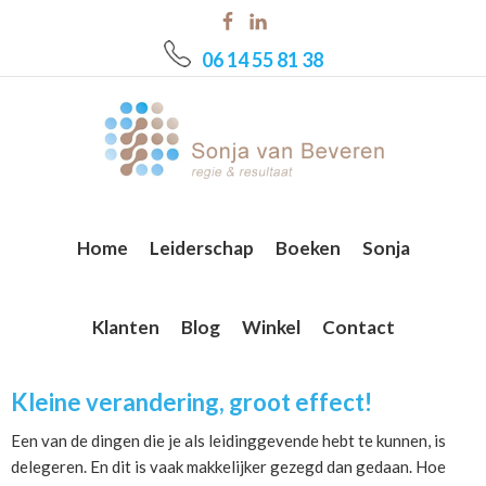
Skip
Skip
Skip
to
to
to
06 14 55 81 38
main
primary
footer
content
sidebar
Home
Leiderschap
Boeken
Sonja
Klanten
Blog
Winkel
Contact
Kleine verandering, groot effect!
Een van de dingen die je als leidinggevende hebt te kunnen, is
delegeren. En dit is vaak makkelijker gezegd dan gedaan. Hoe