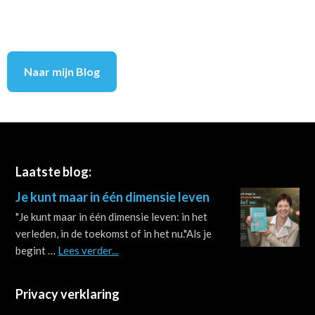
Naar mijn Blog
Footer
Laatste blog:
Je kunt maar in één dimensie leven
"Je kunt maar in één dimensie leven: in het
verleden, in de toekomst of in het nu."Als je
about
begint …
Lees verder...
Je
kunt
Privacy verklaring
maar