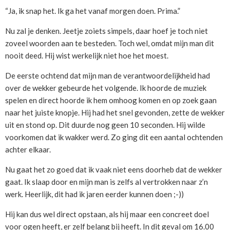
“Ja, ik snap het. Ik ga het vanaf morgen doen. Prima.”
Nu zal je denken. Jeetje zoiets simpels, daar hoef je toch niet
zoveel woorden aan te besteden. Toch wel, omdat mijn man dit
nooit deed. Hij wist werkelijk niet hoe het moest.
De eerste ochtend dat mijn man de verantwoordelijkheid had
over de wekker gebeurde het volgende. Ik hoorde de muziek
spelen en direct hoorde ik hem omhoog komen en op zoek gaan
naar het juiste knopje. Hij had het snel gevonden, zette de wekker
uit en stond op. Dit duurde nog geen 10 seconden. Hij wilde
voorkomen dat ik wakker werd. Zo ging dit een aantal ochtenden
achter elkaar.
Nu gaat het zo goed dat ik vaak niet eens doorheb dat de wekker
gaat. Ik slaap door en mijn man is zelfs al vertrokken naar z’n
werk. Heerlijk, dit had ik jaren eerder kunnen doen ;-))
Hij kan dus wel direct opstaan, als hij maar een concreet doel
voor ogen heeft, er zelf belang bij heeft. In dit geval om 16.00