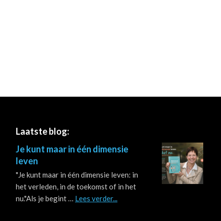
Footer
Laatste blog:
Je kunt maar in één dimensie
leven
"Je kunt maar in één dimensie leven: in
het verleden, in de toekomst of in het
about
nu."Als je begint …
Lees verder...
Je