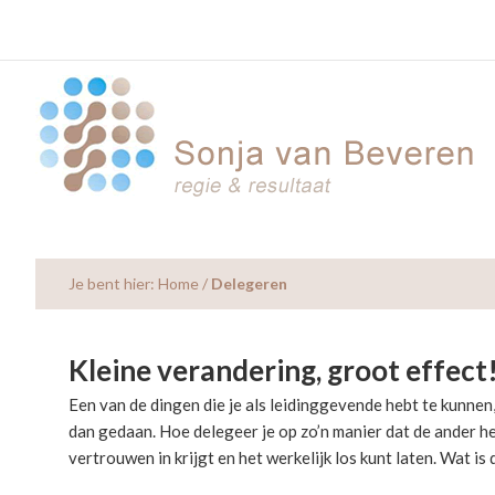
Skip
Skip
Skip
to
to
to
main
primary
footer
content
sidebar
Je bent hier:
Home
/
Delegeren
Kleine verandering, groot effect
Een van de dingen die je als leidinggevende hebt te kunnen,
dan gedaan. Hoe delegeer je op zo’n manier dat de ander het
vertrouwen in krijgt en het werkelijk los kunt laten. Wat is